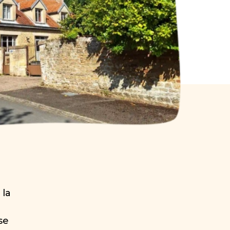
 la
se