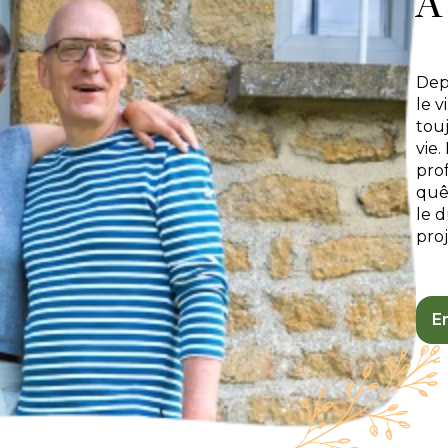
À
Dep
le v
tou
vie.
prof
quêt
le d
pro
En