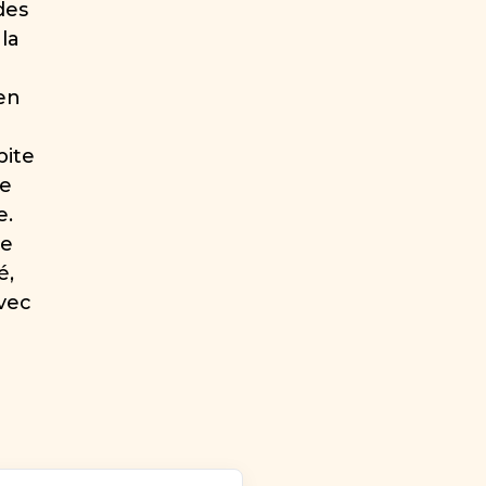
des
la
en
pite
le
e.
re
é,
vec