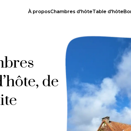
À propos
Chambres d'hôte
Table d'hôte
Bo
mbres
d’hôte, de
ite