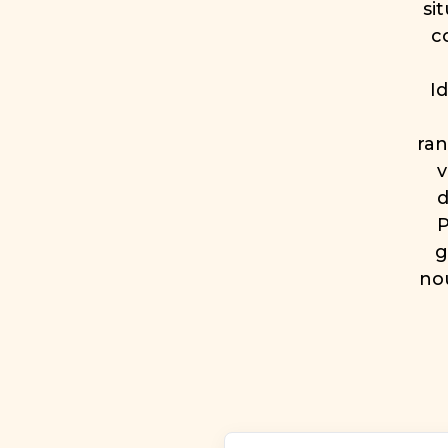
si
c
I
ran
v
d
P
g
no